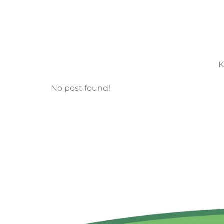
K
No post found!